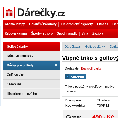
Dárečky.cz
Aroma lampy
Balanční náramky
Elektronické cigarety
Fitness
Gen
Krbová kamna
Šperky stříbro
Spodní prádlo
Vína
Zážitky
Golfové dárky
Dárečky.cz
Golfové dárky
Dárky
Dárkové certifikáty
Vtipné triko s golfo
Dárky pro golfisty
Dodavatel:
Bestgolf darky
Golfová vína
Green fee
Triko s potištěným golfovým motivem
dárkem.
Historické golfové hole
Dostupnost:
Skladem
Kod výrobku:
TSPP-M
Cena:
490,- Kč