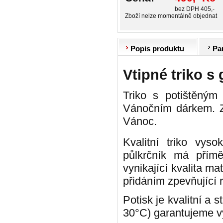
bez DPH 405,-
Zboží nelze momentálně objednat
Popis produktu
Pa
Vtipné triko s
Triko s potištěným
Vánočním dárkem. Z
Vánoc.
Kvalitní triko vys
půlkrčník má přím
vynikající kvalita m
přidáním zpevňující 
Potisk je kvalitní a 
30°C) garantujeme vý