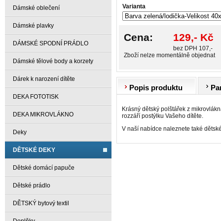
Varianta
Dámské oblečení
Dámské plavky
Cena:
129,- Kč
DÁMSKÉ SPODNÍ PRÁDLO
bez DPH 107,-
Zboží nelze momentálně objednat
Dámské tělové body a korzety
Dárek k narození dítěte
Popis produktu
Pa
DEKA FOTOTISK
Krásný dětský polštářek z mikrovlák
DEKA MIKROVLÁKNO
rozzáří postýlku Vašeho dítěte.
V naší nabídce naleznete také dětsk
Deky
DĚTSKÉ DEKY
Dětské domácí papuče
Dětské prádlo
DĚTSKÝ bytový textil