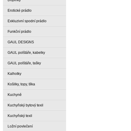
Doplňky
Erotické prádlo
Exkluzivní spodní prádlo
Funkční prádlo
GAUL DESIGNS
GAUL polštáře, kabelky
GAUL polštáře, tašky
Kalhotky
Košilky, topy, tílka
Kuchyně
Kuchyňský bytový texil
Kuchyňský texil
Ložní povlečení