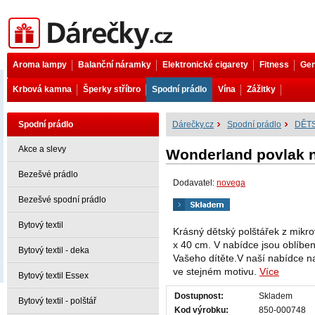
Dárečky.cz
Aroma lampy
Balanční náramky
Elektronické cigarety
Fitness
Gen
Krbová kamna
Šperky stříbro
Spodní prádlo
Vína
Zážitky
Spodní prádlo
Dárečky.cz
Spodní prádlo
DĚT
Akce a slevy
Wonderland povlak n
Bezešvé prádlo
Dodavatel:
novega
Bezešvé spodní prádlo
Bytový textil
Krásný dětský polštářek z mik
x 40 cm. V nabídce jsou oblíben
Bytový textil - deka
Vašeho dítěte.V naší nabídce n
ve stejném motivu.
Více
Bytový textil Essex
Dostupnost:
Skladem
Bytový textil - polštář
Kod výrobku:
850-000748