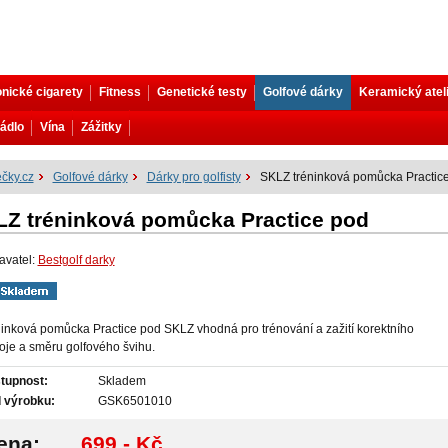
onické cigarety
Fitness
Genetické testy
Golfové dárky
Keramický atel
ádlo
Vína
Zážitky
čky.cz
Golfové dárky
Dárky pro golfisty
SKLZ tréninková pomůcka Practic
Z tréninková pomůcka Practice pod
avatel:
Bestgolf darky
inková pomůcka Practice pod SKLZ vhodná pro trénování a zažití korektního
oje a směru golfového švihu.
tupnost:
Skladem
 výrobku:
GSK6501010
ena:
699,- Kč