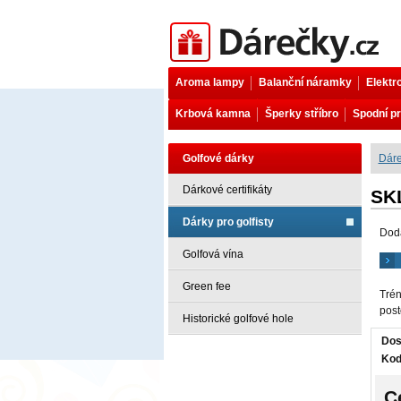
Dárečky.cz
Aroma lampy
Balanční náramky
Elektr
Krbová kamna
Šperky stříbro
Spodní pr
Golfové dárky
Dáre
Dárkové certifikáty
SKL
Dárky pro golfisty
Dod
Golfová vína
Green fee
Trén
post
Historické golfové hole
Dos
Kod
C