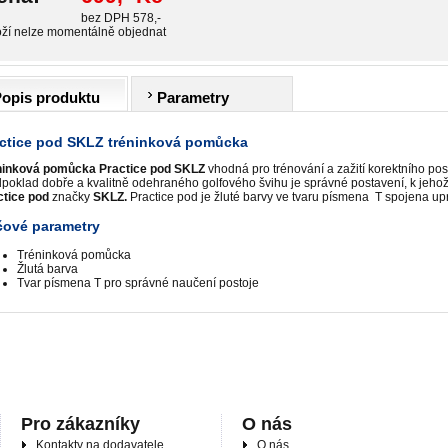
bez DPH 578,-
ží nelze momentálně objednat
opis produktu
Parametry
ctice pod SKLZ tréninková pomůcka
ninková pomůcka Practice pod SKLZ
vhodná pro trénování a zažití korektního po
poklad dobře a kvalitně odehraného golfového švihu je správné postavení, k je
ctice pod
značky
SKLZ.
Practice pod je žluté barvy ve tvaru písmena T spojena up
čové parametry
Tréninková pomůcka
Žlutá barva
Tvar písmena T pro správné naučení postoje
Pro zákazníky
O nás
Kontakty na dodavatele
O nás