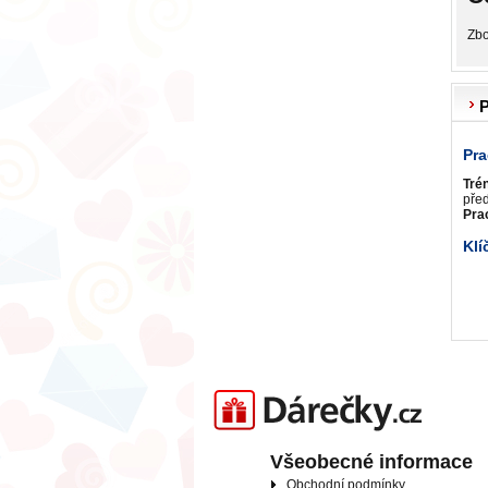
Zbo
P
Pra
Tré
před
Pra
Klí
Darečky.cz
Všeobecné informace
Obchodní podmínky