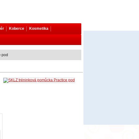
iér
Koberce
Kosmetika
e pod