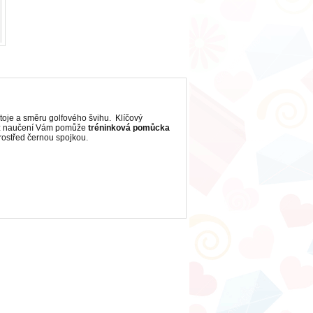
stoje a směru golfového švihu. Klíčový
hož naučení Vám pomůže
tréninková pomůcka
rostřed černou spojkou.