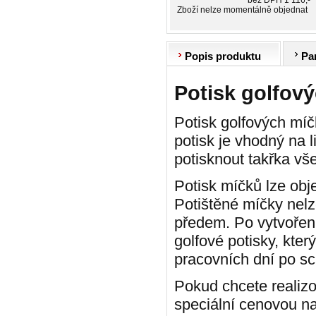
bez DPH 1 116,-
Zboží nelze momentálně objednat
Popis produktu
Pa
Potisk golfový
Potisk golfových míčk
potisk je vhodný na
potisknout takřka vš
Potisk míčků lze obj
Potištěné míčky nelz
předem. Po vytvoření
golfové potisky, kter
pracovních dní po sch
Pokud chcete realizov
speciální cenovou n