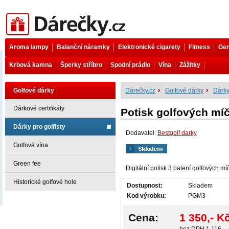
Dárečky.cz
Aroma lampy
Balanční náramky
Elektronické cigarety
Fitness
Gen
Krbová kamna
Šperky stříbro
Spodní prádlo
Vína
Zážitky
Golfové dárky
Dárečky.cz
Golfové dárky
Dárky
Dárkové certifikáty
Potisk golfových míč
Dárky pro golfisty
Dodavatel:
Bestgolf darky
Golfová vína
Green fee
Digitální potisk 3 balení golfových m
Historické golfové hole
Dostupnost:
Skladem
Kod výrobku:
PGM3
Cena:
1 350,- K