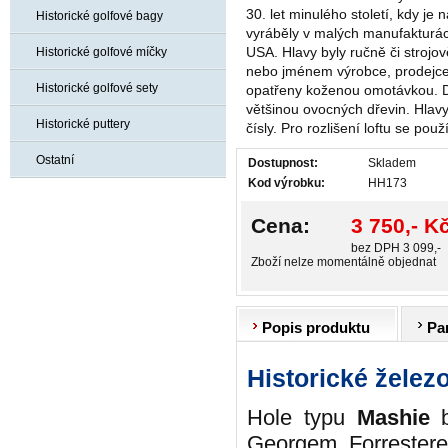
30. let minulého století, kdy je 
Historické golfové bagy
vyráběly v malých manufakturách,
USA. Hlavy byly ručně či stroj
Historické golfové míčky
nebo jménem výrobce, prodejce 
Historické golfové sety
opatřeny koženou omotávkou. D
většinou ovocných dřevin. Hlav
Historické puttery
čísly. Pro rozlišení loftu se po
Ostatní
Dostupnost:
Skladem
Kod výrobku:
HH173
Cena:
3 750,- K
bez DPH 3 099,-
Zboží nelze momentálně objednat
Popis produktu
Pa
Historické želez
Hole typu
Mashie
b
Georgem Forrestere