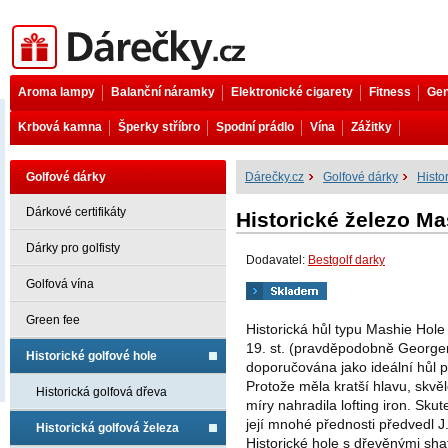
Dárečky.cz
Aroma lampy
Balanční náramky
Elektronické cigarety
Fitness
Gen
Krbová kamna
Šperky stříbro
Spodní prádlo
Vína
Zážitky
Golfové dárky
Dárečky.cz
Golfové dárky
Histo
Dárkové certifikáty
Historické železo Ma
Dárky pro golfisty
Dodavatel:
Bestgolf darky
Golfová vína
Green fee
Historická hůl typu Mashie Hole
19. st. (pravděpodobně Georgem
Historické golfové hole
doporučována jako ideální hůl 
Protože měla kratší hlavu, skvěle
Historická golfová dřeva
míry nahradila lofting iron. Sku
její mnohé přednosti předvedl J
Historická golfová železa
Historické hole s dřevěnými sha