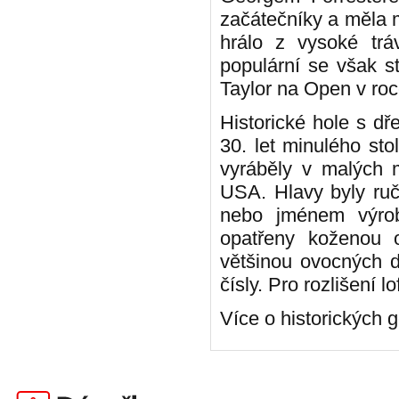
začátečníky a měla m
hrálo z vysoké tráv
populární se však s
Taylor na Open v ro
Historické hole s d
30. let minulého sto
vyráběly v malých m
USA. Hlavy byly ruč
nebo jménem výrobc
opatřeny koženou 
většinou ovocných d
čísly. Pro rozlišení 
Více o historických 
Darečky.cz