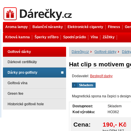
Dárečky.cz
Aroma lampy
Balanční náramky
Elektronické cigarety
Fitness
Gen
Krbová kamna
Šperky stříbro
Spodní prádlo
Vína
Zážitky
Golfové dárky
Dárečky.cz
Golfové dárky
Dárky
Dárkové certifikáty
Hat clip s motivem g
Dárky pro golfisty
Dodavatel:
Bestgolf darky
Golfová vína
Green fee
Magnetická spona na čepici s desi
Historické golfové hole
Dostupnost:
Skladem
Kod výrobku:
HO362
Cena:
190,- Kč