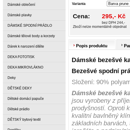
Varianta
Dámské oblečení
Cena:
295,- Kč
Dámské plavky
bez DPH 244,-
DÁMSKÉ SPODNÍ PRÁDLO
Zboží nelze momentálně objednat
Dámské tělové body a korzety
Popis produktu
Pa
Dárek k narození dítěte
DEKA FOTOTISK
Dámské bezešvé ka
DEKA MIKROVLÁKNO
Bezešvé spodní prá
Deky
Složení: 90% polyam
DĚTSKÉ DEKY
Dámské bezešvé kal
Dětské domácí papuče
jsou vyrobeny z příje
prodyšností. Oproti 
Dětské prádlo
kvalitní bavlněný klí
DĚTSKÝ bytový textil
základních barvách,