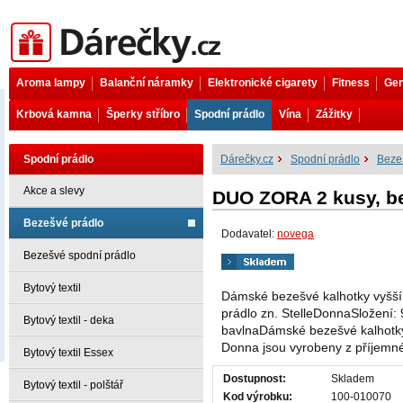
Dárečky.cz
Aroma lampy
Balanční náramky
Elektronické cigarety
Fitness
Gen
Krbová kamna
Šperky stříbro
Spodní prádlo
Vína
Zážitky
Spodní prádlo
Dárečky.cz
Spodní prádlo
Beze
Akce a slevy
DUO ZORA 2 kusy, be
Bezešvé prádlo
Dodavatel:
novega
Bezešvé spodní prádlo
Bytový textil
Dámské bezešvé kalhotky vyšší
prádlo zn. StelleDonnaSložení:
Bytový textil - deka
bavlnaDámské bezešvé kalhotky 
Donna jsou vyrobeny z příjemné
Bytový textil Essex
Dostupnost:
Skladem
Bytový textil - polštář
Kod výrobku:
100-010070