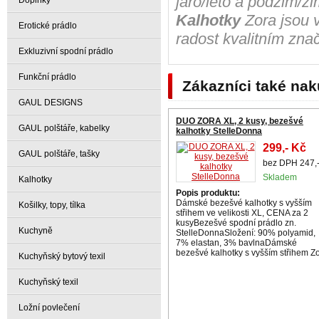
jaro/léto a podzim/z
Doplňky
Kalhotky
Zora jsou v
Erotické prádlo
radost kvalitním zn
Exkluzivní spodní prádlo
Funkční prádlo
Zákazníci také nak
GAUL DESIGNS
DUO ZORA XL, 2 kusy, bezešvé
GAUL polštáře, kabelky
kalhotky StelleDonna
299,- Kč
GAUL polštáře, tašky
bez DPH 247,
Skladem
Kalhotky
Popis produktu:
Dámské bezešvé kalhotky s vyšším
Košilky, topy, tílka
střihem ve velikosti XL, CENA za 2
kusyBezešvé spodní prádlo zn.
Kuchyně
StelleDonnaSložení: 90% polyamid,
7% elastan, 3% bavlnaDámské
bezešvé kalhotky s vyšším střihem Z
Kuchyňský bytový texil
XL z kolekce Stelle Donna jsou
vyrobeny z příjemného
Kuchyňský texil
Ložní povlečení